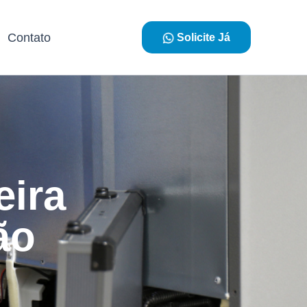
Contato
Solicite Já
eira
ão