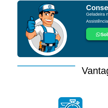
Conse
Geladeira 
Assistênci
Sol
Vanta