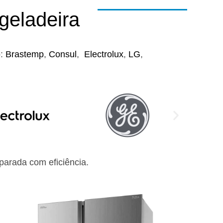
geladeira
o:
Brastemp
,
Consul
,
Electrolux
,
LG
,
arada com eficiência.