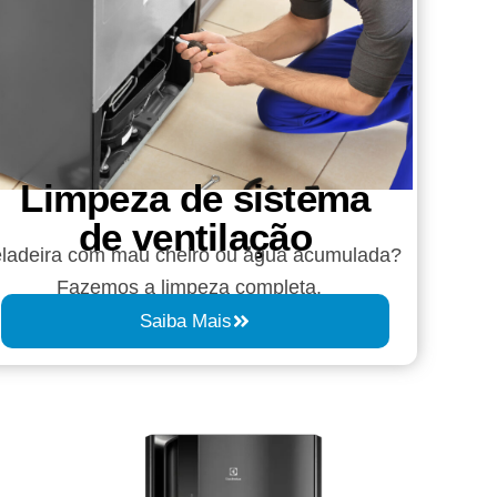
Limpeza de sistema
de ventilação
ladeira com mau cheiro ou água acumulada?
Fazemos a limpeza completa.
Saiba Mais