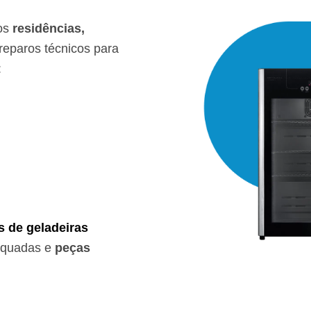
os
residências,
eparos técnicos para
:
s de geladeiras
equadas e
peças