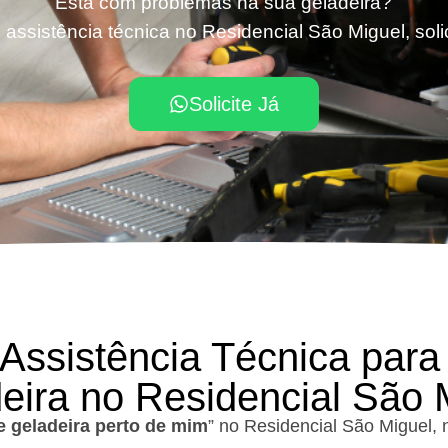
Está com problemas na sua geladeira?
 assistência técnica no Residencial São Miguel, soli
Solicite Já
 Assistência Técnica para
eira no Residencial São 
e geladeira perto de mim
” no Residencial São Miguel,