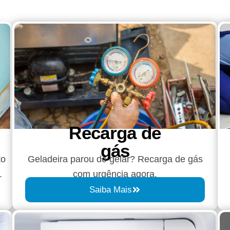
Recarga de
gás
to
Geladeira parou de gelar? Recarga de gás
.
com urgência agora.
Saiba Mais