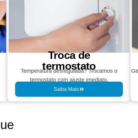
Troca de
termostato
Temperatura desregulada? Trocamos o
Ge
termostato com ajuste imediato.
Saiba Mais
que