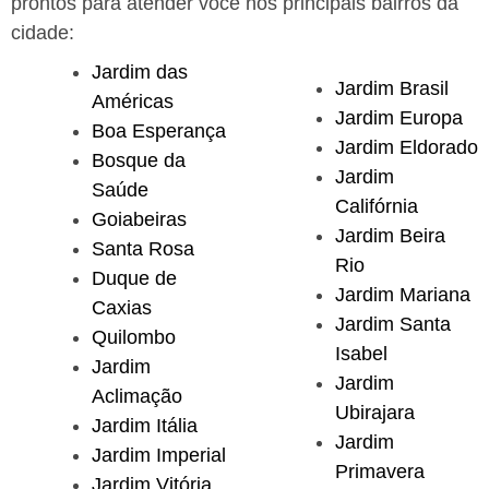
prontos para atender você nos principais bairros da
cidade:
Jardim das
Jardim Brasil
Américas
Jardim Europa
Boa Esperança
Jardim Eldorado
Bosque da
Jardim
Saúde
Califórnia
Goiabeiras
Jardim Beira
Santa Rosa
Rio
Duque de
Jardim Mariana
Caxias
Jardim Santa
Quilombo
Isabel
Jardim
Jardim
Aclimação
Ubirajara
Jardim Itália
Jardim
Jardim Imperial
Primavera
Jardim Vitória