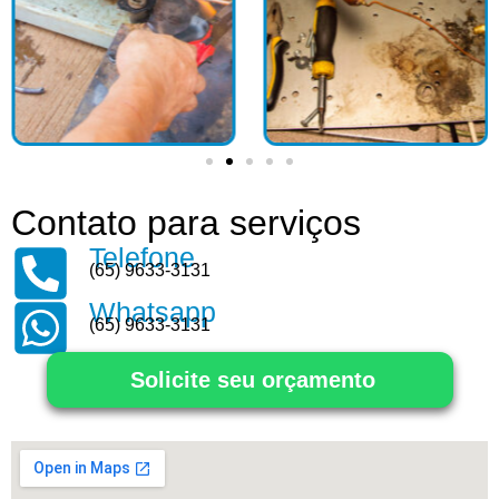
Contato para serviços
Telefone
(65) 9633-3131
Whatsapp
(65) 9633-3131
Solicite seu orçamento