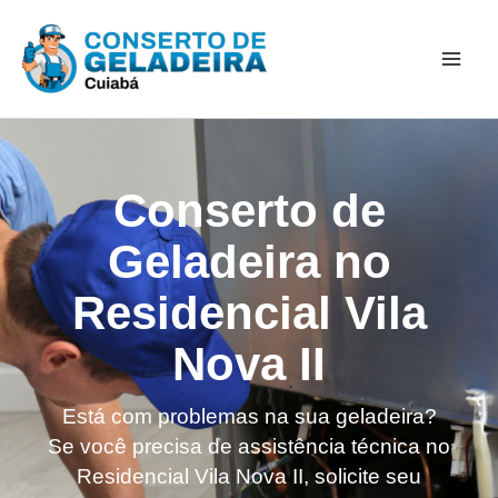
Ir
Mai
para
Men
o
conteúdo
Conserto de
Geladeira no
Residencial Vila
Nova II
Está com problemas na sua geladeira?
Se você precisa de assistência técnica no
Residencial Vila Nova II, solicite seu