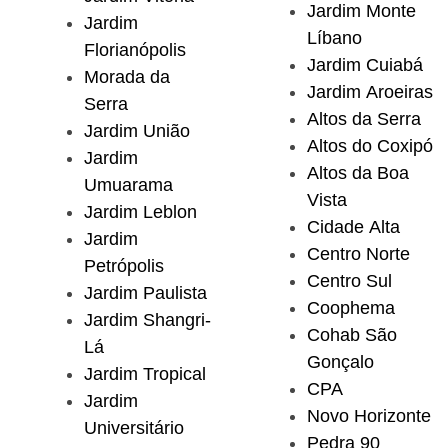
Jardim Monte
Jardim
Líbano
Florianópolis
Jardim Cuiabá
Morada da
Jardim Aroeiras
Serra
Altos da Serra
Jardim União
Altos do Coxipó
Jardim
Altos da Boa
Umuarama
Vista
Jardim Leblon
Cidade Alta
Jardim
Centro Norte
Petrópolis
Centro Sul
Jardim Paulista
Coophema
Jardim Shangri-
Cohab São
Lá
Gonçalo
Jardim Tropical
CPA
Jardim
Novo Horizonte
Universitário
Pedra 90