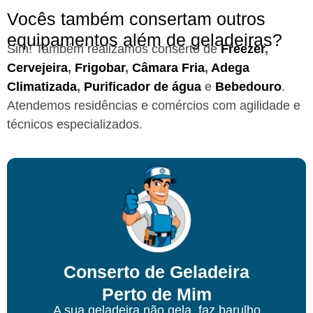
Vocês também consertam outros
equipamentos além de geladeiras?
Sim! Também realizamos conserto de
Freezer
,
Cervejeira
,
Frigobar
,
Câmara Fria
,
Adega
Climatizada
,
Purificador de água
e
Bebedouro
.
Atendemos residências e comércios com agilidade e
técnicos especializados.
Conserto de Geladeira
Perto de Mim
A sua geladeira não gela, faz barulho